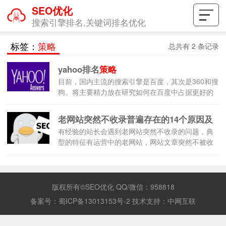
SEO优化
搜索引擎排名,关键词排名优化
标签：
策略
总共有 2 条记录
yahoo排名
策略
目前，国内主流的搜索引擎是百度，其次是360和搜
狗。将主要精力放在研究如何在百度中占据更好的
位置更为重要。另外，我们也可以从其他搜索引擎
中获取排名
策略
，如早些年较著名的雅虎
老网站突然不收录普遍存在的14个原因及
（yahoo）。
有经验的站长会遇到老网站突然不收录的问题，典
应对
策略
型的特征有运营中的老网站，网站文章突然不被收
录，不止是网站不被百度收录，同时也有360不收录
网站，搜狗不收录网站的情况。
版权所有©SEO优化 QQ/微信：958818
备案号：
蜀ICP备13013153号-2
技术支持：
中网互联